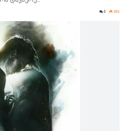
0
685