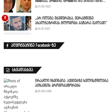
ყ@@ცაა, პრ@ჭიც, ტრ@@იც და კიდევ ისიც…”
21/01/2021
,,არ ილევა უბედურება, მერამდენე
ახალგაზრდას გლოვობს პატარა ქალაქი”
15/11/2021
აღმოგვაჩინე Facebook-ზე
სხვადასხვა
ირაკლი ჩხვინკია: აქციებზე ხელისუფლება
აგზავნის პროვოკატორებს
01/06/2018