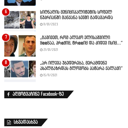
სიღნაღის მუნიციპალიტეტის სოფელ
ნუკრიანში მანქანა ხევში გადავარდა
11/01/2023
,,გავივეთ, რომ ალეკო ელისაშვილი
ყ@@ცაა, პრ@ჭიც, ტრ@@იც და კიდევ ისიც…”
21/01/2021
,,არ ილევა უბედურება, მერამდენე
ახალგაზრდას გლოვობს პატარა ქალაქი”
15/11/2021
აღმოგვაჩინე Facebook-ზე
სხვადასხვა