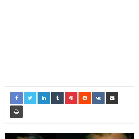
LinkedIn
Tumblr
Pinterest
Reddit
VKontakte
Share via Email
Print