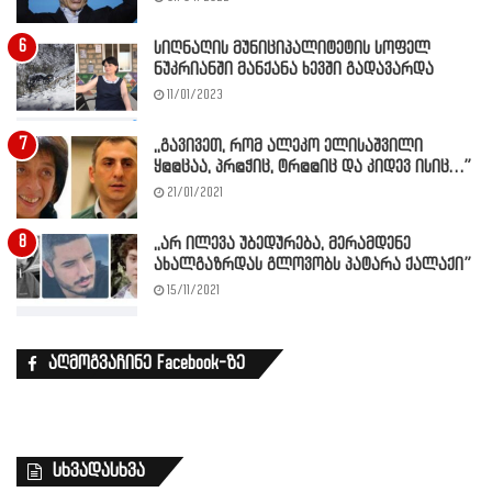
სიღნაღის მუნიციპალიტეტის სოფელ
ნუკრიანში მანქანა ხევში გადავარდა
11/01/2023
,,გავივეთ, რომ ალეკო ელისაშვილი
ყ@@ცაა, პრ@ჭიც, ტრ@@იც და კიდევ ისიც…”
21/01/2021
,,არ ილევა უბედურება, მერამდენე
ახალგაზრდას გლოვობს პატარა ქალაქი”
15/11/2021
აღმოგვაჩინე Facebook-ზე
სხვადასხვა