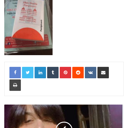
LinkedIn
Tumblr
Pinterest
Reddit
VKontakte
Share via Email
Print