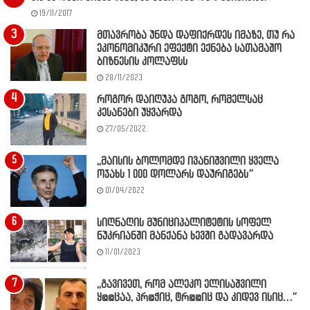
19/11/2017
მთავრობა უნდა დაფიქრდეს იმაზე, თუ რა
ეკონომიკური ეფექტი ექნება სათამაშო
ბიზნესის კოლაფსს
28/11/2023
როგორ დაიღუპა გოგო, რომელსაც
კესანები უყვარდა
27/05/2022
,,მაისის ბოლომდე ივანიშვილი ყველა
ოჯახს 1 000 დოლარს დაურიგებს”
01/04/2022
სიღნაღის მუნიციპალიტეტის სოფელ
ნუკრიანში მანქანა ხევში გადავარდა
11/01/2023
,,გავივეთ, რომ ალეკო ელისაშვილი
ყ@@ცაა, პრ@ჭიც, ტრ@@იც და კიდევ ისიც…”