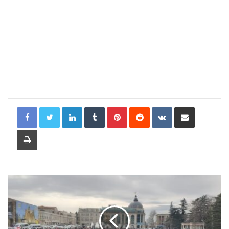
LinkedIn
Tumblr
Pinterest
Reddit
VKontakte
Share via Email
Print