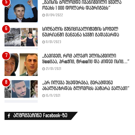
,,მაისის ბოლომდე ივანიშვილი ყველა
ოჯახს 1 000 დოლარს დაურიგებს”
01/04/2022
სიღნაღის მუნიციპალიტეტის სოფელ
ნუკრიანში მანქანა ხევში გადავარდა
11/01/2023
,,გავივეთ, რომ ალეკო ელისაშვილი
ყ@@ცაა, პრ@ჭიც, ტრ@@იც და კიდევ ისიც…”
21/01/2021
,,არ ილევა უბედურება, მერამდენე
ახალგაზრდას გლოვობს პატარა ქალაქი”
15/11/2021
აღმოგვაჩინე Facebook-ზე