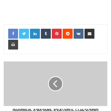
LinkedIn
Tumblr
Pinterest
Reddit
VKontakte
Share via Email
Print