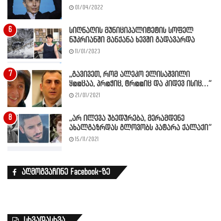
01/04/2022
სიღნაღის მუნიციპალიტეტის სოფელ
ნუკრიანში მანქანა ხევში გადავარდა
11/01/2023
,,გავივეთ, რომ ალეკო ელისაშვილი
ყ@@ცაა, პრ@ჭიც, ტრ@@იც და კიდევ ისიც…”
21/01/2021
,,არ ილევა უბედურება, მერამდენე
ახალგაზრდას გლოვობს პატარა ქალაქი”
15/11/2021
აღმოგვაჩინე Facebook-ზე
სხვადასხვა