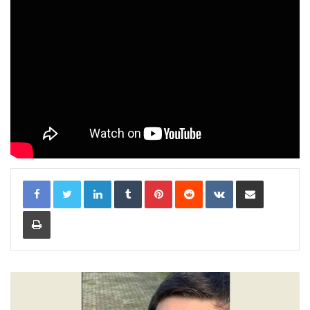
LinkedIn
Tumblr
Pinterest
Reddit
VKontakte
Share via Email
Print