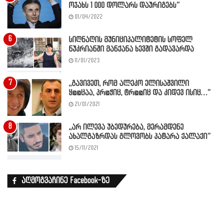
ოჯახს 1 000 დოლარს დაურიგებს”
01/04/2022
სიღნაღის მუნიციპალიტეტის სოფელ
ნუკრიანში მანქანა ხევში გადავარდა
11/01/2023
,,გავივეთ, რომ ალეკო ელისაშვილი
ყ@@ცაა, პრ@ჭიც, ტრ@@იც და კიდევ ისიც…”
21/01/2021
,,არ ილევა უბედურება, მერამდენე
ახალგაზრდას გლოვობს პატარა ქალაქი”
15/11/2021
აღმოგვაჩინე Facebook-ზე