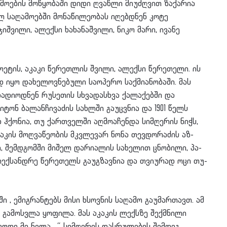
ამოების მოწყობაში დიდი ღვაწლი მიუძღვით ზაქარია
 საღამოებში მონაწილეობას იღებდნენ კოტე
იშვილი, ალექსი ხახანაშვილი, ნიკო მარი, ივანე
ეტის, აკა­კი წერეთლის შვი­ლი, ალექსი წერეთელი. ის
 იყო დახელოვნებული საოპერო საქმიანობაში. მას
ადიოდნენ რუსეთის სხვადასხვა ქალაქებში და
ტონ ბალანჩივაძის სახლში გაუცვნია და 1901 წელს
დ ჰქონია, თუ ქართველში აღმოაჩენდა სიმღერის ნიჭს,
 მოღ­ვა­წე­ო­ბის მკვლე­ვარ ნონა თევ­დო­რა­ძის აზ­
შემ­დგომ­ში მი­შელ და­რი­ა­ლის სა­ხე­ლით ცნო­ბი­ლი, პა­
ალექსანდრე წერეთელს გაუგზავნია და თვი­უ­რად ოცი თუ­
ში , ემიგრანტებს მისი ხსოვნის საღამო გაუმართავთ. ამ
 გამოსვლა ყოფილა. მას აკაკის ლექსზე შექმნილი
დიოდი მე ნელა…“ სიმღერის დასრულების შემდეგ,