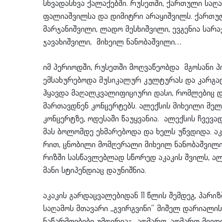
სხვადასხვა ქალაქებში. რუსეთში, ქართული საღ
ფალიაშვილსა და დიმიტრი არაყიშვილს. ქართულ
მარჯანიშვილი, ლადო მესხიშვილი, ევგენია სარაჯ
ჯავახიშვილი, მიხეილ ნანობაშვილი…
იმ პერიოდში, რუსეთში მოღვაწეობდა მგოსანი პო
ემსახურებოდა მუსიკალურ კულტურას და კარგად
ჰყავდა მაღალკვალიფიციური დასი, რომლებიც დ
მართავდნენ კონცერტებს. ალექსის მიხეილი მელი
კონცერტზე, ოდესაში წაუყვანია. ალექსის ჩვევა
მას ბოლომდე ეხმარებოდა და ხელს უწვდიდა. აკაკის
რით, ცნობილი მომღერალი მი­ხე­ილ ნა­ნო­ბაშ­ვი­ლი, 
რიზ­ში სას­წავ­ლებ­ლად სწორედ აკაკის შვილს, 
მა­ნი სტი­პენ­დიაც და­უ­ნიშ­ნია.
აკაკის გარდაცვალებიდან 11 წლის შემდეგ, პარიზ
საღამოს მთავარი ,,გვირგვინი“ მიშელ დარიალის
ნაწარმოებები უმღერია- ,,აღმართ, აღმართ მივ