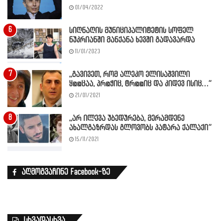
01/04/2022
სიღნაღის მუნიციპალიტეტის სოფელ
ნუკრიანში მანქანა ხევში გადავარდა
11/01/2023
,,გავივეთ, რომ ალეკო ელისაშვილი
ყ@@ცაა, პრ@ჭიც, ტრ@@იც და კიდევ ისიც…”
21/01/2021
,,არ ილევა უბედურება, მერამდენე
ახალგაზრდას გლოვობს პატარა ქალაქი”
15/11/2021
აღმოგვაჩინე Facebook-ზე
სხვადასხვა