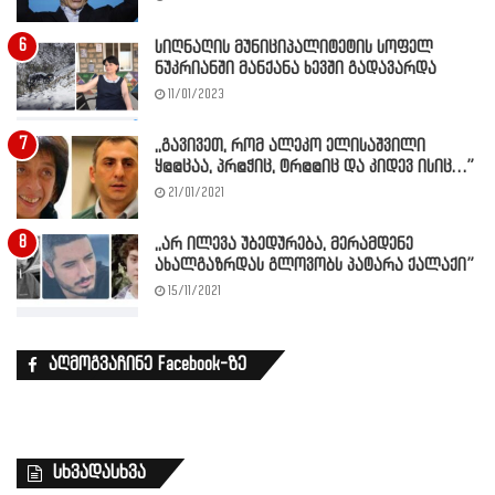
სიღნაღის მუნიციპალიტეტის სოფელ
ნუკრიანში მანქანა ხევში გადავარდა
11/01/2023
,,გავივეთ, რომ ალეკო ელისაშვილი
ყ@@ცაა, პრ@ჭიც, ტრ@@იც და კიდევ ისიც…”
21/01/2021
,,არ ილევა უბედურება, მერამდენე
ახალგაზრდას გლოვობს პატარა ქალაქი”
15/11/2021
აღმოგვაჩინე Facebook-ზე
სხვადასხვა