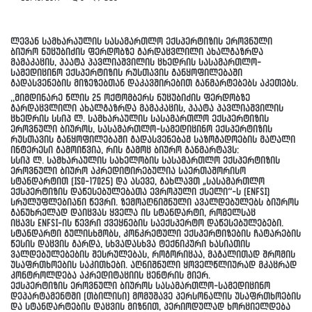
ლევან სამხარაულის სასამართლო ექსპერტიზის ეროვნული
ბიურო ნუცუბიძის ფერდობზე გარდაცვლილი ახალგაზრდა
მამაკაცის, პაატა პავლიაშვილის ცხედრის სასამართლო-
სამედიცინო ექსპერტიზის რუსთავის განყოფილებაში
გადასვენების მიზეზებთან დაკავშირებით განმარტებებს აკეთებს.
,,მიმდინარე წლის 25 ოქტომბერს ნუცუბიძის ფერდობზე
გარდაცვლილი ახალგაზრდა მამაკაცის, პაატა პავლიაშვილის
ცხედრის სსიპ ლ. სამხარაულის სასამართლო ექსპერტიზის
ეროვნული ბიუროს, სასამართლო-სამედიცინო ექსპერტიზის
რუსთავის განყოფილებაში
გადასვენებამ
საზოგადოების მაღალი
ინტერესი გამოიწვია, რის გამოც ბიურო განმარტავს:
სსიპ ლ. სამხარაულის სახელობის სასამართლო ექსპერტიზის
ეროვნული ბიურო
აკრედიტირებულია
საერთაშორისო
სტანდარტით (ISO-17025) და ასევე, გახლავთ „სასამართლო
ექსპერტიზის დაწესებულებათა ევროპული ქსელი“-ს (ENFSI)
სრულუფლებიანი წევრი. ზემოაღნიშნული ავალდებულებს ბიუროს
განუხრელად დაიცვას ყველა ის სტანდარტი, რომელსაც
იცავს
ENFSI-ის
წევრი ქვეყნების საექსპერტო დაწესებულებები.
სტანდარტი გულისხმობს, კონკრეტული ექსპერტიზების ჩატარების
წესის დაცვის გარდა, სხვადასხვა ტექნიკური ხასიათის
ვალდებულებების შესრულებას, როგორიცაა, მაგალითად შრომის
უსაფრთხოების საკითხები. აღნიშნული ყოველწლიურად მკაცრად
კონტროლდება აკრედიტაციის ცენტრის მიერ.
ექსპერტიზის ეროვნული ბიუროს სასამართლო-სამედიცინო
დეპარტამენტში (თბილისი) მომუშავე პერსონალის უსაფრთხოების
და სტანდარტების დაცვის მიზნით, პერიოდულად ხორციელდება