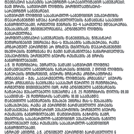
ტექნიკური ხასიათის სარემონტო-სარეაბილიტაციო სამუშაოები.
მათ შორის, სატვირთო ლიფტის
პროფილაქტიკური-
სარემონტო
სამუშაოები.
სატვირთო ლიფტით სასამართლო-სამედიცინო ექსპერტიზის
დეპარტამენტში ხდება გარდაცვლილების გადაყვანა სასექციო
განყოფილებაში, რომელიც შენობის მე-4 სართულზე მდებარეობს.
შესაბამისად, მნიშვნელოვანია, აღნიშნული ლიფტის
გამართულობა.
პროფილაქტიკური სამუშაოების დაგეგმვისას, წინასწარი
შეტყობინებით ეცნობება შსს-ს შესაბამის სამსახურებს, რათა
კონკრეტულ პერიოდში არ მოხდეს თბილისის დეპარტამენტში
ცხედრების შემოყვანა და მათი გადანაწილება განხორციელდეს
ექსპერტიზის ეროვნული ბიუროს რუსთავის ან გორის
განყოფილებებში.
ა.წ. 19 ოქტომბერს, უმოკლეს ვადაში სატვირთო ლიფტზე
გადაუდებელი
სამუშოების
ჩატარების მიზნით, 2 დღით ლიფტის
გაჩერების მოთხოვნით, ბიუროს მომართა კონტრაქტორმა
კომპანიამ – შპს „საქართველოს ლიფტების კომპანია“. ბიუროს
მიერ კომპანიას გაეგზავნა საპასუხო წერილი 20 ოქტომბერს,
რომელშიც მითითებული იყო, რომ აღნიშნული სამუშაოების
ჩატარება შესაძლებელი იქნებოდა ა.წ. 25 ოქტომბრის დილის 09.00
საათიდან- 26 ოქტომბრის საღამოს 18.00 საათამდე.
დაგეგმილი სამუშაოების შესახებ ეცნობა შსს-ს შესაბამის
სამსახურებს, რათა ამ პერიოდში გარდაცვლილი პირების
გადასვენება მომხდარიყო ექსპერტიზის ეროვნული ბიუროს
რუსთავის განყოფილებაში. დატვირთვის გაზრდის გამო,
თბილისის სასამართლო-სამედიცინო ექსპერტების ნაწილი
მივლინებულ იქნა რუსთავის სასამართლო-სამედიცინო
განყოფილებაში.
სწორედ ამიტომ, ა.წ. აღნიშნულ პერიოდში გარდაცვლილი 6