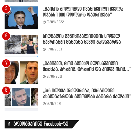
,,მაისის ბოლომდე ივანიშვილი ყველა
ოჯახს 1 000 დოლარს დაურიგებს”
01/04/2022
სიღნაღის მუნიციპალიტეტის სოფელ
ნუკრიანში მანქანა ხევში გადავარდა
11/01/2023
,,გავივეთ, რომ ალეკო ელისაშვილი
ყ@@ცაა, პრ@ჭიც, ტრ@@იც და კიდევ ისიც…”
21/01/2021
,,არ ილევა უბედურება, მერამდენე
ახალგაზრდას გლოვობს პატარა ქალაქი”
15/11/2021
აღმოგვაჩინე Facebook-ზე