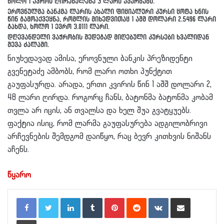
ხოლო 1 ევროს ღირებულება 3 ლარს აჭარბებს.
ეროვნულმა ბანკმა ლარის ახალი ფიციალური კურსი ცოტა ხნის
წინ გამოაქვეყნა, რომლის მიხედვითაც 1 აშშ დოლარი 2.5496 ლარი
გახდა, ხოლო 1 ევრო 3.0111 ლარი.
დღევანდელი ვაჭრობის შედეგად მიღებული კურსები ხვალიდან
შევა ძალაში.
ნიუხედავად ამისა, ეროვნული ბანკის პრეზიდენტი
გვენეტაძე ამბობს, რომ ლარი ოთხი პუნქტით
გაუფასურდა. არადა, ერთი კვირის წინ 1 აშშ დოლარი 2,
48 ლარი ღირდა. როგორც ჩანს, ბატონმა ბატონმა კობამ
თვლა არ იცის, ან თვალსა და ხელ შუა გვატყუებს.
ფაქტია ისიც, რომ ლარმა გაუფასურება ადგილობრივი
არჩევნების შემდგომ დაიწყო, რაც ბევრ კითხვის ნიშანს
აჩენს.
წყარო
LinkedIn
Tumblr
Pinterest
Reddit
VKontakte
Share via Email
Print