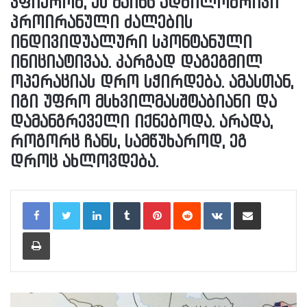
ვფიქრობ, ეს მაინც ადგილობრივი
პროირანული ძალების
ინდივიდუალური სპონტანული
ინიციატივაა. კარგად დაგეგმილ
ოპერაციას დრო სჭირდება. ამასთან,
იგი უფრო მსხვილმასშტაბიანი და
დამანგრეველი იქნებოდა. არადა,
როგორც ჩანს, სამწუხაროდ, ეგ
დროც ახლოვდება.
LinkedIn
Tumblr
Pinterest
Reddit
VKontakte
Share via Email
Print