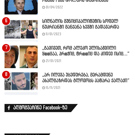
ოჯახს 1 000 დოლარს დაურიგებს”
01/04/2022
სიღნაღის მუნიციპალიტეტის სოფელ
ნუკრიანში მანქანა ხევში გადავარდა
11/01/2023
,,გავივეთ, რომ ალეკო ელისაშვილი
ყ@@ცაა, პრ@ჭიც, ტრ@@იც და კიდევ ისიც…”
21/01/2021
,,არ ილევა უბედურება, მერამდენე
ახალგაზრდას გლოვობს პატარა ქალაქი”
15/11/2021
აღმოგვაჩინე Facebook-ზე