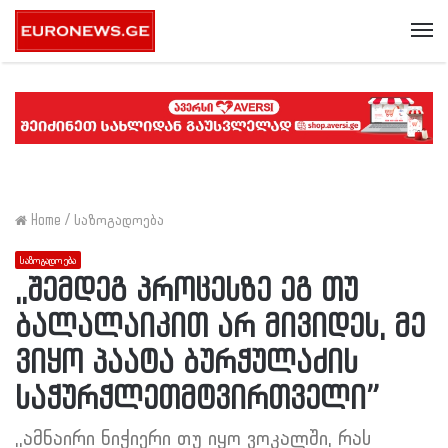
Me
Home
/
საზოგადოება
საზოგადოება
,,შემდეგ პროცესზე ეგ თუ
ბალალაიკით არ მივიდეს, მე
ვიყო პაატა ბურჭულაძის
საჭურჭლეთმტვირთველი”
,,ამნაირი ნიჭიერი თუ იყო ვოკალში, რას