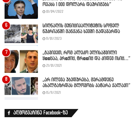
ოჯახს 1 000 დოლარს დაურიგებს”
01/04/2022
სიღნაღის მუნიციპალიტეტის სოფელ
ნუკრიანში მანქანა ხევში გადავარდა
11/01/2023
,,გავივეთ, რომ ალეკო ელისაშვილი
ყ@@ცაა, პრ@ჭიც, ტრ@@იც და კიდევ ისიც…”
21/01/2021
,,არ ილევა უბედურება, მერამდენე
ახალგაზრდას გლოვობს პატარა ქალაქი”
15/11/2021
აღმოგვაჩინე Facebook-ზე