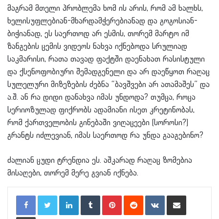
მაგრამ მთელი პრობლემა ხომ ის არის, რომ ამ ხალხს,
ხელისუფლებიან-მხარდამჭერებიანად და გოგოსიან-
ბიჭიანად, ეს საერთოდ არ ესმის, თორემ მარტო იმ
ზანგების ცემის ვიდეოს ნახვა იქნებოდა სრულიად
საკმარისი, რათა თავად ფაქტში დაენახათ რასისტული
და ქსენოფობიური შემადგენელი და არ დაეწყოთ რაღაც
სულელური მიზეზების ძებნა “ბავშვები არ ათამაშეს” და
ა.შ. ან რა დიდი დანახვა იმას უნდოდა? თუმცა, როცა
სერიოზულად ფიქრობს ადამიანი ისეთ კრეტინობას,
რომ ქართველობის გინებაში ვიღაცეები (სოროსი?)
გრანტს იძლევიან, იმას საერთოდ რა უნდა გააგებინო?
ძალიან ცუდი ტრენდია ეს. აშკარად რაღაც ზომებია
მისაღები, თორემ მერე გვიან იქნება.
LinkedIn
Tumblr
Pinterest
Reddit
VKontakte
Share via Email
Print