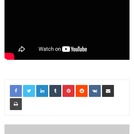
LinkedIn
Tumblr
Pinterest
Reddit
VKontakte
Share via Email
Print