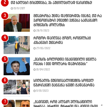
თუ ხელები გიბუჟდება, ეს აუცილებლად წაიკითხე!
19/11/2017
მთავრობა უნდა დაფიქრდეს იმაზე, თუ რა
ეკონომიკური ეფექტი ექნება სათამაშო
ბიზნესის კოლაფსს
28/11/2023
როგორ დაიღუპა გოგო, რომელსაც
კესანები უყვარდა
27/05/2022
,,მაისის ბოლომდე ივანიშვილი ყველა
ოჯახს 1 000 დოლარს დაურიგებს”
01/04/2022
სიღნაღის მუნიციპალიტეტის სოფელ
ნუკრიანში მანქანა ხევში გადავარდა
11/01/2023
,,გავივეთ, რომ ალეკო ელისაშვილი
ყ@@ცაა, პრ@ჭიც, ტრ@@იც და კიდევ ისიც…”