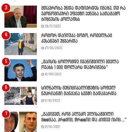
მთავრობა უნდა დაფიქრდეს იმაზე, თუ რა
ეკონომიკური ეფექტი ექნება სათამაშო
ბიზნესის კოლაფსს
28/11/2023
როგორ დაიღუპა გოგო, რომელსაც
კესანები უყვარდა
27/05/2022
,,მაისის ბოლომდე ივანიშვილი ყველა
ოჯახს 1 000 დოლარს დაურიგებს”
01/04/2022
სიღნაღის მუნიციპალიტეტის სოფელ
ნუკრიანში მანქანა ხევში გადავარდა
11/01/2023
,,გავივეთ, რომ ალეკო ელისაშვილი
ყ@@ცაა, პრ@ჭიც, ტრ@@იც და კიდევ ისიც…”
21/01/2021