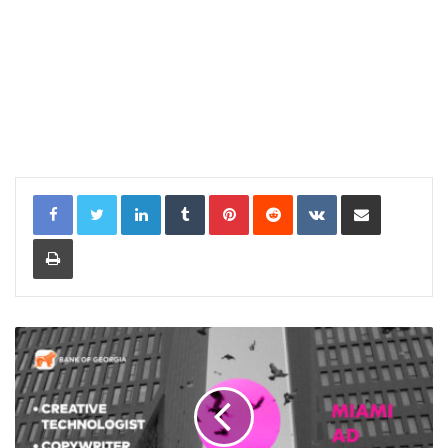
LinkedIn
Tumblr
Pinterest
Reddit
VKontakte
Share via Email
Print