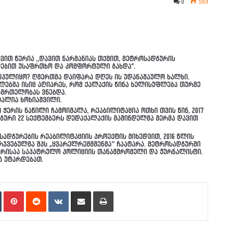
0
569
ევით წერია ,,დავით ნარმანიას თქმით, მეტროსადგურის
ლებით უსაფრთხო და კომფორტული გახდა”.
ღუპულიყო? ღმერთმა დაიფარა დღეს ის უდანაშაულო ხალხი.
მლებმა ისიც აღიარეს, რომ ქალაქის წინა ხელისუფლება თურმე
ანმრთელობას ვნებდა.
ატალია ხოხიაშვილი.
ჭერის ნაწილი ჩამოიშალა, რეაბილიტაცია ოთხი თვის წინ, 2017
ური 22 სექტემბერს დედაქალაქის მაშინდელმა მერმა დავით
სადგურების რეაბილიტაციის პროექტის მიხედვით, 2016 წლის
რჯვებულმა შპს „ყვარელრემმშენმა“ ჩაატარა. მეტროსადგურში
შორისაა საპატრულო პოლიციის თანამშრომელი და ჟურნალისტი.
ა უტარდებათ.
n
Tumblr
Pinterest
Reddit
VKontakte
Share via Email
Print