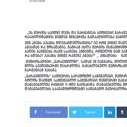
31/01/2018
,,ეს მერიის საიტზე დევს და ნარმანიას სიტყვები გარკვ
რეაბილიტაციის შემდეგ მგზავრთა გადაადგილება გაცი
ვინ აგებს პასუხს დღევანდელისთვის? იქ რომ ვინმე და
ამასთან რა მოსატანია, მაგრამ ახლა მერიის თანამშრო
ბაღის ბავშვებს ისეთ საკვებს აჭმევდა, რომელიც მათ ჯ
რა ხდება? პასუხს ვინმე რამეზე აგებს?” _ აცხადებს ნ
მეტროსადგურ „ვარკეთილში“, სადაც 30 იანვარს, დილით 
წლის სექტემბერში დასრულდა. განახლებული მეტროსადგ
ნარმანიამ გახსნა.
„ვარკეთილის“ სადგურის სარემონტო სამუშაოები, მეტრო
ბოლოს დაიწყო. სამშენებლო სამუშაოები ტენდერში გამა
დაშავებულთა რიცხვი 11-მდე გაიზარდა. დაშავებულთა 
დაშავებულებს საავადმყოფოებში სათანადო მკურნალობ
LinkedI
Facebook
Twitter