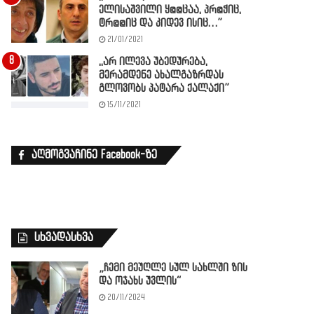
ელისაშვილი ყ@@ცაა, პრ@ჭიც,
ტრ@@იც და კიდევ ისიც…”
21/01/2021
,,არ ილევა უბედურება,
მერამდენე ახალგაზრდას
გლოვობს პატარა ქალაქი”
15/11/2021
აღმოგვაჩინე Facebook-ზე
სხვადასხვა
„ჩემი მეუღლე სულ სახ­ლში ზის
და ოჯახს უვ­ლის“
20/11/2024