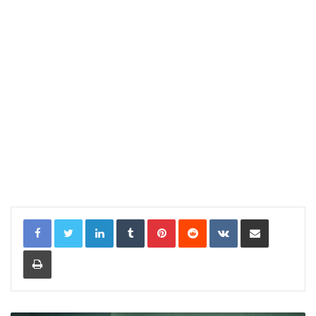
LinkedIn
Tumblr
Pinterest
Reddit
VKontakte
Share via Email
Print