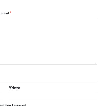
 marked
*
Website
ext time I comment.