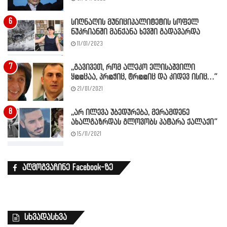
სიღნაღის მუნიციპალიტეტის სოფელ
ნუკრიანში მანქანა ხევში გადავარდა
11/01/2023
,,გავივეთ, რომ ალეკო ელისაშვილი
ყ@@ცაა, პრ@ჭიც, ტრ@@იც და კიდევ ისიც…”
21/01/2021
,,არ ილევა უბედურება, მერამდენე
ახალგაზრდას გლოვობს პატარა ქალაქი”
15/11/2021
აღმოგვაჩინე Facebook-ზე
სხვადასხვა