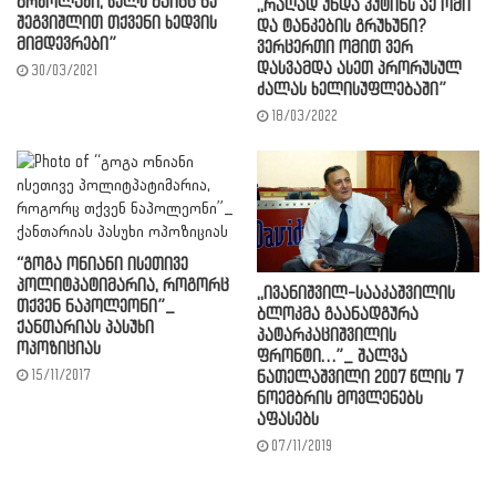
ბრძოლაში, ხელს მაინც ნუ
,,რაღად უნდა პუტინს აქ ომი
შეგვიშლით თქვენი ხედვის
და ტანკების გრუხუნი?
მიმდევრები”
ვერცერთი ომით ვერ
დასვამდა ასეთ პრორუსულ
30/03/2021
ძალას ხელისუფლებაში”
18/03/2022
“გოგა ონიანი ისეთივე
პოლიტპატიმარია, როგორც
,,ივანიშვილ-სააკაშვილის
თქვენ ნაპოლეონი”_
ბლოკმა გაანადგურა
ქანთარიას პასუხი
პატარკაციშვილის
ოპოზიციას
ფრონტი…”_ შალვა
15/11/2017
ნათელაშვილი 2007 წლის 7
ნოემბრის მოვლენებს
აფასებს
07/11/2019