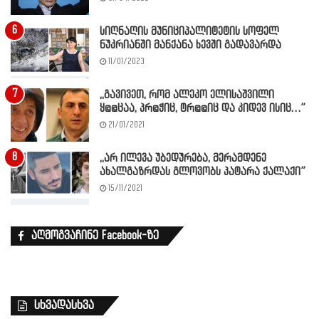
სიღნაღის მუნიციპალიტეტის სოფელ
ნუკრიანში მანქანა ხევში გადავარდა
11/01/2023
,,გავივეთ, რომ ალეკო ელისაშვილი
ყ@@ცაა, პრ@ჭიც, ტრ@@იც და კიდევ ისიც…”
21/01/2021
,,არ ილევა უბედურება, მერამდენე
ახალგაზრდას გლოვობს პატარა ქალაქი”
15/11/2021
აღმოგვაჩინე Facebook-ზე
სხვადასხვა