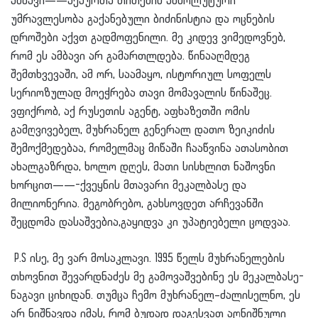
ამბავი——აქაურთა თითქმის აბსოლუტური
უმრავლესობა გაქანებული ბიძინისტია და ოცნების
დროშები აქვთ გადმოფენილი. მე კიდევ ვიმედოვნებ,
რომ ეს ამბავი არ გამართლდება. წინააღმდეგ
შემთხვევაში, ამ ორ, საამაყო, ისტორიულ სოფელს
სერიოზულად მოეჭრება თავი მომავალის წინაშეც.
ვფიქრობ, აქ რუსეთის აგენტ, აფხაზეთში ომის
გამღვივებელ, მუხრანელ გენერალ დათო ზეიკიძის
შემოქმ
ედებაა, რომელმაც მიწაში ჩააწვინა ათასობით
ახალგაზრდა, ხოლო დღეს, მათი სისხლით ნაშოვნი
ხორცით——-ქვეყნის მთავარი მეკალბასე და
მილიონერია. მეგობრებო, გახსოვდეთ არჩევანში
შეცდომა დასაშვებია,გაყიდვა კი უპატიებელი ცოდვაა.
P.S ისე, მე ვარ მოსაკლავი. 1995 წელს მუხრანელების
თხოვნით შევარდნაძეს მე გამოვაშვებინე ეს მეკალბასე-
ნაგავი ციხიდან. თუმცა ჩემო მუხრანელ–ძალისელნო, ეს
არ ნიშნავდა იმას, რომ ბუდად დაგესვათ აღნიშნული