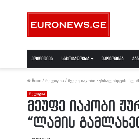
პოლიტიკა
საზოგადოება
ეკონომიკა
ჯა
Home
/
რელიგია
/
მეუფე იაკობი ჟურნალისტებს: “ლა
რელიგია
მეუფე იაკობი ჟუ
“ლამის გამლახე