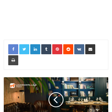
LinkedIn
Tumblr
Pinterest
Reddit
VKontakte
Share via Email
Print