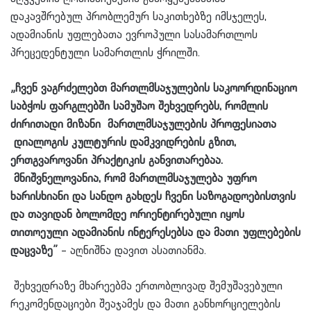
დაკავშრებულ პრობლემურ საკითხებზე იმსჯელეს,
ადამიანის უფლებათა ევროპული სასამართლოს
პრეცედენტული სამართლის ჭრილში.
„ჩვენ ვაგრძელებთ
მართლმსაჯულების
საკოორდინაციო
საბჭოს
ფარგლებში
სამუშაო
შეხვედრებს
,
რომლის
ძირითადი
მიზანი
მართლმსაჯულების
პროფესი
ათა
დიალოგის
კულტურის
დამკვიდრების
გზით
,
ერთგვაროვანი
პრაქტიკის
განვითარებაა.
მნიშვნელოვანია
,
რომ
მართლმსაჯულება
უფრო
ხარისხიანი
და
სანდო
გახდეს
ჩვენი
საზოგადოებისთვის
და
თავიდან
ბოლომდე
ორიენტირებული
იყოს
თითოეული
ადამიანის
ინტერესებსა
და
მათი
უფლებების
დაცვაზე
”
– აღნიშნა დავით ასათიანმა.
შეხვედრაზე მხარეებმა ერთობლივად შემუშავებული
რეკომენდაციები შეაჯამეს და მათი განხორციელების