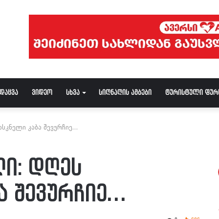
ნდაცვა
ვიდეო
სხვა
სიღნაღის ამბები
ტურისტული ფურ
ასკნელი კაბა შევურჩიე…
ი: დღეს
ა შევურჩიე…