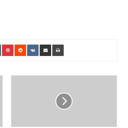
n
Tumblr
Pinterest
Reddit
VKontakte
Share via Email
Print