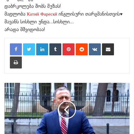
დაბრკოლება შობს მუზას!
მადლობა
Катий Фарескй
ინგლისური თარგმანისთვის
♥️
მავანს სისხლი უნდა…სისხლი…
არადა მშვიდობაა!
LinkedIn
Tumblr
Pinterest
Reddit
VKontakte
Share via Email
Print