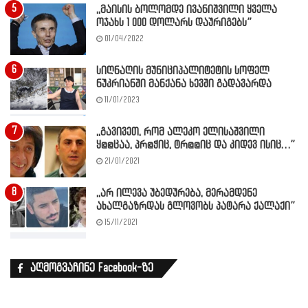
,,მაისის ბოლომდე ივანიშვილი ყველა
ოჯახს 1 000 დოლარს დაურიგებს”
01/04/2022
სიღნაღის მუნიციპალიტეტის სოფელ
ნუკრიანში მანქანა ხევში გადავარდა
11/01/2023
,,გავივეთ, რომ ალეკო ელისაშვილი
ყ@@ცაა, პრ@ჭიც, ტრ@@იც და კიდევ ისიც…”
21/01/2021
,,არ ილევა უბედურება, მერამდენე
ახალგაზრდას გლოვობს პატარა ქალაქი”
15/11/2021
აღმოგვაჩინე Facebook-ზე