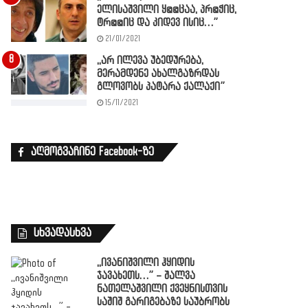
ელისაშვილი ყ@@ცაა, პრ@ჭიც,
ტრ@@იც და კიდევ ისიც…”
21/01/2021
,,არ ილევა უბედურება,
მერამდენე ახალგაზრდას
გლოვობს პატარა ქალაქი”
15/11/2021
აღმოგვაჩინე Facebook-ზე
სხვადასხვა
,,ივანიშვილი ჰყიდის
ჯავახეთს…” – შალვა
ნათელაშვილი ქვეყნისთვის
საშიშ გარიგებაზე საუბრობს