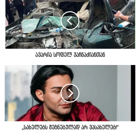
ავარია სო­ფელ ვაჩ­ნა­ძი­ან­თან
„სახელებს შეგნებულად არ ვასახელებ!“