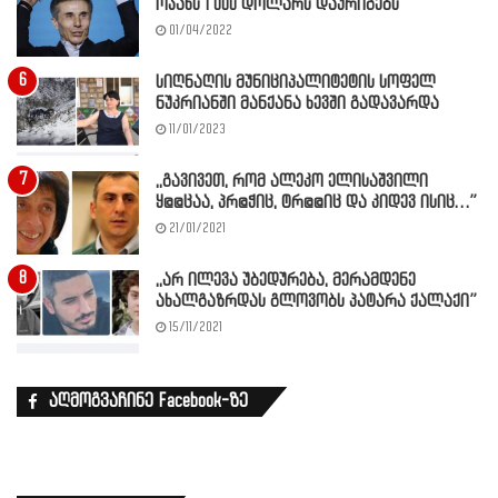
ოჯახს 1 000 დოლარს დაურიგებს”
01/04/2022
სიღნაღის მუნიციპალიტეტის სოფელ
ნუკრიანში მანქანა ხევში გადავარდა
11/01/2023
,,გავივეთ, რომ ალეკო ელისაშვილი
ყ@@ცაა, პრ@ჭიც, ტრ@@იც და კიდევ ისიც…”
21/01/2021
,,არ ილევა უბედურება, მერამდენე
ახალგაზრდას გლოვობს პატარა ქალაქი”
15/11/2021
აღმოგვაჩინე Facebook-ზე