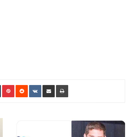
n
Tumblr
Pinterest
Reddit
VKontakte
Share via Email
Print