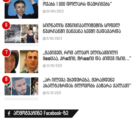
ოჯახს 1 000 დოლარს დაურიგებს”
01/04/2022
სიღნაღის მუნიციპალიტეტის სოფელ
ნუკრიანში მანქანა ხევში გადავარდა
11/01/2023
,,გავივეთ, რომ ალეკო ელისაშვილი
ყ@@ცაა, პრ@ჭიც, ტრ@@იც და კიდევ ისიც…”
21/01/2021
,,არ ილევა უბედურება, მერამდენე
ახალგაზრდას გლოვობს პატარა ქალაქი”
15/11/2021
აღმოგვაჩინე Facebook-ზე