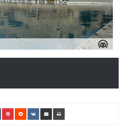
n
Tumblr
Pinterest
Reddit
VKontakte
Share via Email
Print