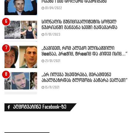
ოჯახს 1 000 დოლარს დაურიგებს”
01/04/2022
სიღნაღის მუნიციპალიტეტის სოფელ
ნუკრიანში მანქანა ხევში გადავარდა
11/01/2023
,,გავივეთ, რომ ალეკო ელისაშვილი
ყ@@ცაა, პრ@ჭიც, ტრ@@იც და კიდევ ისიც…”
21/01/2021
,,არ ილევა უბედურება, მერამდენე
ახალგაზრდას გლოვობს პატარა ქალაქი”
15/11/2021
აღმოგვაჩინე Facebook-ზე