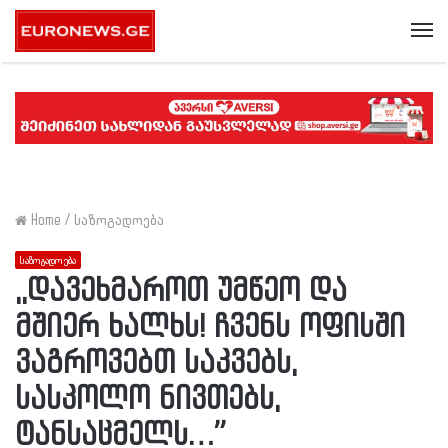
Me
Home
/
საზოგადოება
საზოგადოება
,,დავეხმაროთ უმწეო და
მშიერ ხალხს! ჩვენს ოფისში
ვაგროვებთ საკვებს,
სასკოლო ნივთებს,
ტანსაცმელს…”