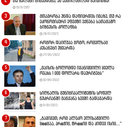
თუ ხელები გიბუჟდება, ეს აუცილებლად წაიკითხე!
19/11/2017
მთავრობა უნდა დაფიქრდეს იმაზე, თუ რა
ეკონომიკური ეფექტი ექნება სათამაშო
ბიზნესის კოლაფსს
28/11/2023
როგორ დაიღუპა გოგო, რომელსაც
კესანები უყვარდა
27/05/2022
,,მაისის ბოლომდე ივანიშვილი ყველა
ოჯახს 1 000 დოლარს დაურიგებს”
01/04/2022
სიღნაღის მუნიციპალიტეტის სოფელ
ნუკრიანში მანქანა ხევში გადავარდა
11/01/2023
,,გავივეთ, რომ ალეკო ელისაშვილი
ყ@@ცაა, პრ@ჭიც, ტრ@@იც და კიდევ ისიც…”