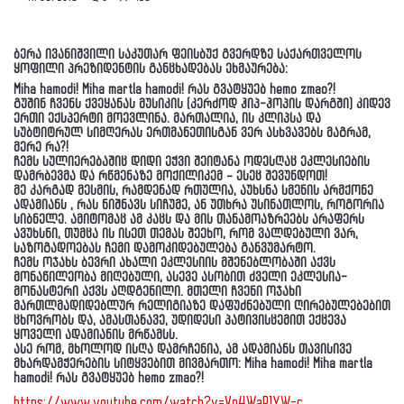
ბერა ივანიშვილი საკუთარ ფეისბუქ გვერდზე საქართველოს
ყოფილი პრეზიდენტის განცხადებას ეხმაურება:
Miha hamodi! Miha martla hamodi! რას გვატყუებ hemo zmao?!
გუშინ ჩვენს ქვეყანას მუსიკის (კერძოდ ჰიპ-ჰოპის დარგში) კიდევ
ერთი ექსპერტი მოევლინა. მართალია, ის კლიპსა და
სუბტიტრულ სიმღერას ერთმანეთისგან ვერ ასხვავებს მაგრამ,
მერე რა?!
ჩემს სულიერებაშიც დიდი ეჭვი შეიტანა ოდესღაც ეკლესიების
დამრბევმა და რწმენაზე მოქილიკემ – ესეც შევუნდოთ!
მე კარგად მესმის, რამდენად რთულია, აუხსნა სმენის არმქონე
ადამიანს , რას ნიშნავს სიჩუმე, ან უთხრა უსინათლოს, როგორია
სიბნელე. ამიტომაც ამ კაცს და მის თანამოაზრეებს არაფერს
ავუხსნი, თუმცა ის ისეთ თემას შეეხო, რომ ვალდებული ვარ,
საზოგადოებას ჩემი დამოკიდებულება განვუმარტო.
ჩემს ოჯახს ბევრი ახალი ეკლესიის მშენებლობაში აქვს
მონაწილეობა მიღებული, ასევე ასობით ძველი ეკლესია-
მონასტერი აქვს აღდგენილი. მთელი ჩვენი ოჯახი
მართლმადიდებლურ რელიგიაზე დაფუძნებული ღირებულებებით
ცხოვრობს და, ამასთანავე, უდიდესი პატივისცემით ექცევა
ყოველი ადამიანის მრწამსს.
ასე რომ, მხოლოდ ისღა დამრჩენია, ამ ადამიანს თავისივე
მხარდამჭერების სიტყვებით მივმართო: Miha hamodi! Miha martla
hamodi! რას გვატყუებ hemo zmao?!
https://www.youtube.com/watch?v=Vq4WaR1YW-c