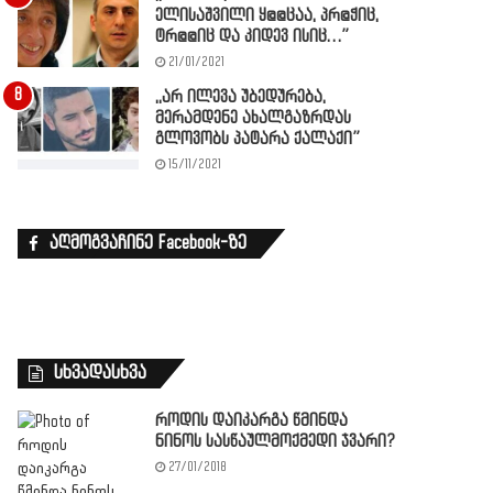
ელისაშვილი ყ@@ცაა, პრ@ჭიც,
ტრ@@იც და კიდევ ისიც…”
21/01/2021
,,არ ილევა უბედურება,
მერამდენე ახალგაზრდას
გლოვობს პატარა ქალაქი”
15/11/2021
აღმოგვაჩინე Facebook-ზე
სხვადასხვა
როდის დაიკარგა წმინდა
ნინოს სასწაულმოქმედი ჯვარი?
27/01/2018