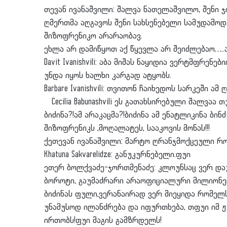
თევან ივანაშვილი: შალვა ნათელაშვილო, შენი ჯ
ღმერთმა აღგავოს შენი სახსენებელი სამუდამოდ
შიზოფრენიკო არარაობავ.
ეხლა არ დამიწყოთ აქ წყევლა არ შეიძლებაო…..
Davit Ivanishvili: აბა მიშას ნაყიდია ვერტმფრენ
უნდა იყოს ხალხი კარგად ატყობს.
Barbare Ivanishvili: თვითონ ჩაიხედოს სარკეში 
Cecilia Babunashvili ეს გათახსირებული შალვაა
ბიძინა?!ამ არაკაცმა?!ბიძინა ამ ენატლიკინა ბინ
შიზოფრენიკს ,მოღალატეს, სააკოვის მონას!!!
ქეთევან ივანაშვილი: მარტო ღრანჯმოქცეული რო
Khatuna Sakvarelidze: განუკურნებელი.ფუი
ეთერ ბოლქვაძე-ჯორთმენაძე: კლოუნსაც ვერ დაუ
ბოროტი, გაუმაძრარი არაოფიციალური მილიონერ
ბიძინას ფული,ვერანაირად ვერ მიეყიდა რომელს
უნამუსოდ ილანძრება და იფურთხება, თფუი იმ ჟუ
ირთობს!ფუი მაგის გამზრდელს!