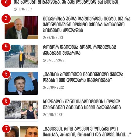
თუ ხელები გიბუჟდება, ეს აუცილებლად წაიკითხე!
19/11/2017
მთავრობა უნდა დაფიქრდეს იმაზე, თუ რა
ეკონომიკური ეფექტი ექნება სათამაშო
ბიზნესის კოლაფსს
28/11/2023
როგორ დაიღუპა გოგო, რომელსაც
კესანები უყვარდა
27/05/2022
,,მაისის ბოლომდე ივანიშვილი ყველა
ოჯახს 1 000 დოლარს დაურიგებს”
01/04/2022
სიღნაღის მუნიციპალიტეტის სოფელ
ნუკრიანში მანქანა ხევში გადავარდა
11/01/2023
,,გავივეთ, რომ ალეკო ელისაშვილი
ყ@@ცაა, პრ@ჭიც, ტრ@@იც და კიდევ ისიც…”