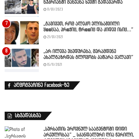
ნუკრიანში მანქანა ხევში გადავარდა
11/01/2023
,,გავივეთ, რომ ალეკო ელისაშვილი
ყ@@ცაა, პრ@ჭიც, ტრ@@იც და კიდევ ისიც…”
21/01/2021
,,არ ილევა უბედურება, მერამდენე
ახალგაზრდას გლოვობს პატარა ქალაქი”
15/11/2021
აღმოგვაჩინე Facebook-ზე
სხვადასხვა
,,სურსათის ეროვნულ სააგენტოში დიდი
არეულობაა” _ სკანდალური ღია წერილი,