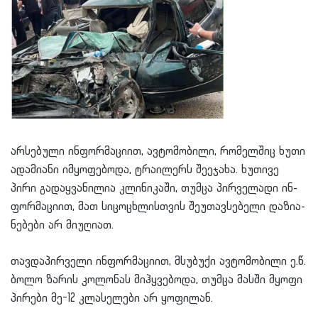
არ­სე­ბუ­ლი ინ­ფორ­მა­ცი­ით, ავ­ტო­მო­ბი­ლი, რო­მელ­შიც ხუთი
ადა­მი­ა­ნი იმ­ყო­ფე­ბო­და, ტრა­ი­ლერს შე­ე­ჯა­ხა. ხუ­თი­ვე
პირი გა­დაყ­ვა­ნი­ლია კლი­ნი­კა­ში, თუმ­ცა პირ­ვე­ლა­დი ინ­
ფორ­მა­ცი­ით, მათ სი­ცო­ცხლის­თვის შე­უ­თავ­სე­ბე­ლი და­ზი­ა­
ნე­ბე­ბი არ მი­უ­ღი­ათ.
თავ­და­პირ­ვე­ლი ინ­ფორ­მა­ცი­ით, მსუ­ბუ­ქი ავ­ტო­მო­ბი­ლი ე.წ.
ბოლო ზა­რის კო­ლო­ნას მიჰ­ყვე­ბო­და, თუმ­ცა მას­ში მყო­ფი
პი­რე­ბი მე-12 კლა­სე­ლე­ბი არ ყო­ფი­ლან.