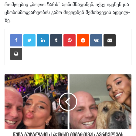
რომ­ლე­ბიც „ბოლო ზარს” აღ­ნიშ­ნავ­დნენ, იქვე იყ­ვნენ და
ცნო­ბის­მოყ­ვა­რე­ო­ბის გამო მი­ვიდ­ნენ შემ­თხვე­ვის ად­გილ­
ზე.
LinkedIn
Tumblr
Pinterest
Reddit
VKontakte
Share via Email
Print
ნუცა ბუზალაძის საქმრო მიმართვას ავრცელებს