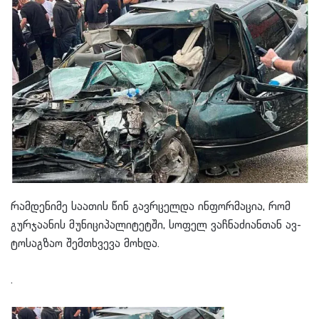
რამდენიმე საათის წინ გავ­რცელ­და ინ­ფორ­მა­ცია, რომ
გურ­ჯა­ა­ნის მუ­ნი­ცი­პა­ლი­ტეტ­ში, სო­ფელ ვაჩ­ნა­ძი­ან­თან ავ­
ტო­საგ­ზაო შემ­თხვე­ვა მოხ­და.
.