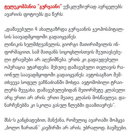
ტე­ლე­კომ­პა­ნია “გურ­ჯა­ა­ნი”
ექ­სკლუ­ზი­უ­რად ავ­რცე­ლებს
ავა­რი­ის ფო­ტო­ებს და წერს:
„და­შა­ვე­ბუ­ლი 4 ახალ­გაზ­რდა გურ­ჯა­ა­ნის ჯე­ოჰოს­პი­ტალ­
სის სა­ა­ვად­მყო­ფო­ში გა­და­იყ­ვა­ნეს.
ლი­ნი­კის ხელ­მძღვა­ნე­ლის, გი­ორ­გი შა­თი­რიშ­ვი­ლის ინ­
ფორ­მა­ცი­ით, სამ მათ­განს სი­ცო­ცხლის­თვის შე­უ­თავ­სე­ბე­
ლი ტრავ­მე­ბი არ აღე­ნიშ­ნე­ბა. ერთს კი გა­და­უ­დე­ბე­ლი
ოპე­რა­ცია უტარ­დე­ბა. მე­ხუ­თე და­შა­ვე­ბუ­ლი თე­ლა­ვის რა­
ი­ო­ნულ სა­ა­ვად­მყო­ფო­ში გა­და­იყ­ვა­ნეს. ავ­ტო­საგ­ზაო შემ­
თხვე­ვა სო­ფელ ვაჩ­ნა­ძი­ან­ში მოხ­და. ავ­ტო­მო­ბი­ლი ტრა­ი­
ლერს შე­ე­ჯა­ხა. და­შა­ვე­ბუ­ლე­ბი­დან მე­თორ­მე­ტე კლა­სე­ლი
არ­ც ერ­თი არ არის. ერთი მე­ა­თე კლა­სის მოს­წავ­ლეა, და­
ნარ­ჩე­ნებ­მა კი სკო­ლა გა­სულ წლებ­ში და­ამ­თავ­რეს”.
შსს-ს განცხადებით, მან­ქა­ნა, რო­მე­ლიც ავა­რი­ა­ში მოჰ­ყვა
„ბოლო ზარ­თან” კავ­შირ­ში არ არის, უბ­რა­ლოდ, ბავ­შვე­ბი,