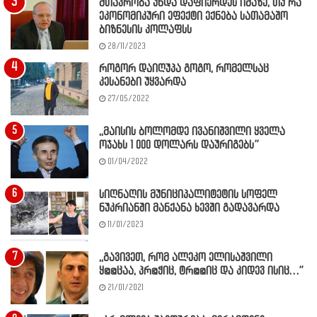
მთავრობა უნდა დაფიქრდეს იმაზე, თუ რა
ეკონომიკური ეფექტი ექნება სათამაშო
ბიზნესის კოლაფსს
28/11/2023
როგორ დაიღუპა გოგო, რომელსაც
კესანები უყვარდა
27/05/2022
,,მაისის ბოლომდე ივანიშვილი ყველა
ოჯახს 1 000 დოლარს დაურიგებს”
01/04/2022
სიღნაღის მუნიციპალიტეტის სოფელ
ნუკრიანში მანქანა ხევში გადავარდა
11/01/2023
,,გავივეთ, რომ ალეკო ელისაშვილი
ყ@@ცაა, პრ@ჭიც, ტრ@@იც და კიდევ ისიც…”
21/01/2021