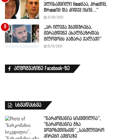
ელისაშვილი ყ@@ცაა, პრ@ჭიც,
ტრ@@იც და კიდევ ისიც…”
21/01/2021
,,არ ილევა უბედურება,
მერამდენე ახალგაზრდას
გლოვობს პატარა ქალაქი”
15/11/2021
აღმოგვაჩინე Facebook-ზე
სხვადასხვა
“ნარკომანია სიკვდილია”,
“ნარკომანია გზა
ჯოჯოხეთისკენ”_სასულიერო
პირები აქციაზე