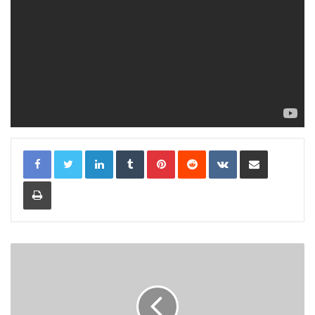
LinkedIn
Tumblr
Pinterest
Reddit
VKontakte
Share via Email
Print